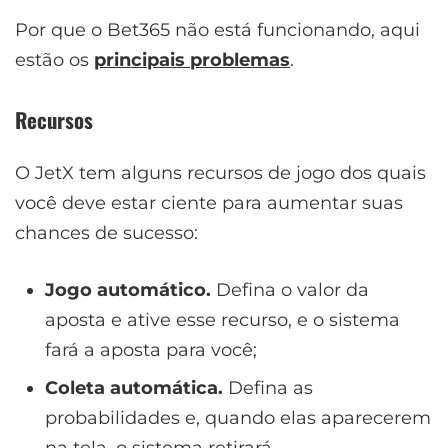
Por que o Bet365 não está funcionando, aqui
estão os
principais problemas
.
Recursos
O JetX tem alguns recursos de jogo dos quais
você deve estar ciente para aumentar suas
chances de sucesso:
Jogo automático.
Defina o valor da
aposta e ative esse recurso, e o sistema
fará a aposta para você;
Coleta automática.
Defina as
probabilidades e, quando elas aparecerem
na tela, o sistema retirará