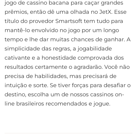
jogo de cassino bacana para caçar grandes
prêmios, então dê uma olhada no JetX. Esse
título do provedor Smartsoft tem tudo para
mantê-lo envolvido no jogo por um longo
tempo e lhe dar muitas chances de ganhar. A
simplicidade das regras, a jogabilidade
cativante e a honestidade comprovada dos
resultados certamente o agradarão. Você não
precisa de habilidades, mas precisará de
intuição e sorte. Se tiver forças para desafiar o
destino, escolha um de nossos cassinos on-
line brasileiros recomendados e jogue.