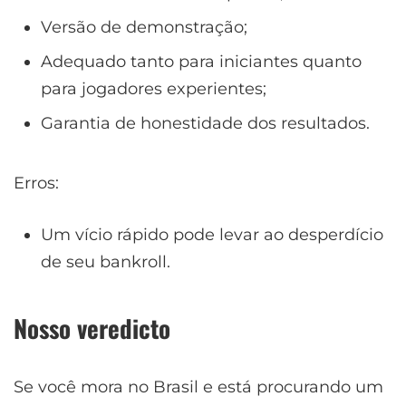
Versão de demonstração;
Adequado tanto para iniciantes quanto
para jogadores experientes;
Garantia de honestidade dos resultados.
Erros:
Um vício rápido pode levar ao desperdício
de seu bankroll.
Nosso veredicto
Se você mora no Brasil e está procurando um