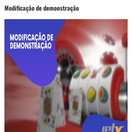
Modificação de demonstração