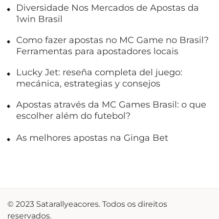
Diversidade Nos Mercados de Apostas da
1win Brasil
Como fazer apostas no MC Game no Brasil?
Ferramentas para apostadores locais
Lucky Jet: reseña completa del juego:
mecánica, estrategias y consejos
Apostas através da MC Games Brasil: o que
escolher além do futebol?
As melhores apostas na Ginga Bet
© 2023 Satarallyeacores. Todos os direitos
reservados.