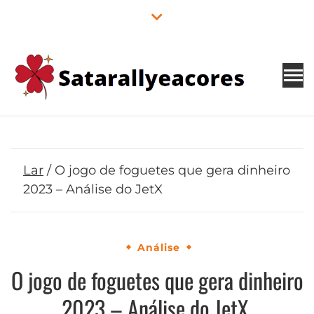
Skip
to
content
SATARALLYEACORES
A sorte está em suas mãos!
Lar
/
O jogo de foguetes que gera dinheiro
2023 – Análise do JetX
Análise
O jogo de foguetes que gera dinheiro
2023 – Análise do JetX