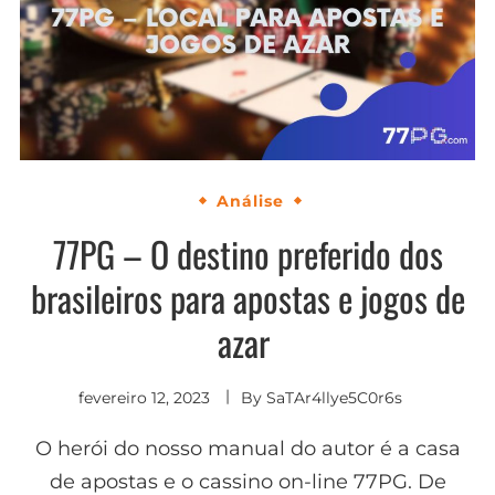
Análise
77PG – O destino preferido dos
brasileiros para apostas e jogos de
azar
fevereiro 12, 2023
By
SaTAr4llye5C0r6s
O herói do nosso manual do autor é a casa
de apostas e o cassino on-line 77PG. De