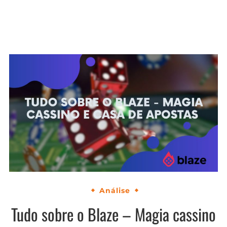
Análise
Tudo sobre o Blaze – Magia cassino