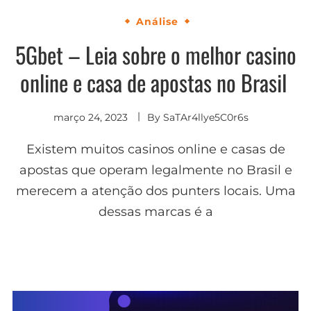
Análise
5Gbet – Leia sobre o melhor casino
online e casa de apostas no Brasil
março 24, 2023
By
SaTAr4llye5C0r6s
Existem muitos casinos online e casas de
apostas que operam legalmente no Brasil e
merecem a atenção dos punters locais. Uma
dessas marcas é a