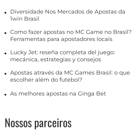
Diversidade Nos Mercados de Apostas da
1win Brasil
Como fazer apostas no MC Game no Brasil?
Ferramentas para apostadores locais
Lucky Jet: reseña completa del juego:
mecánica, estrategias y consejos
Apostas através da MC Games Brasil: o que
escolher além do futebol?
As melhores apostas na Ginga Bet
Nossos parceiros