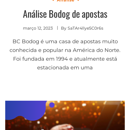
Análise Bodog de apostas
março 12, 2023
By
SaTAr4llye5C0r6s
BC Bodog é uma casa de apostas muito
conhecida e popular na América do Norte.
Foi fundada em 1994 e atualmente está
estacionada em uma